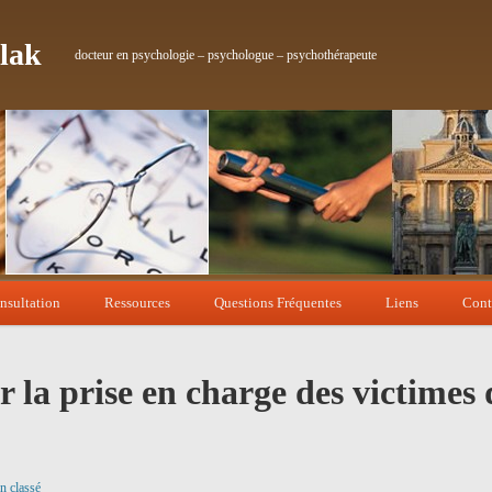
lak
docteur en psychologie – psychologue – psychothérapeute
nsultation
Ressources
Questions Fréquentes
Liens
Cont
r la prise en charge des victimes
n classé