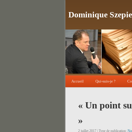
Dominique Szepie
Accueil
Qui-suis-je ?
Co
« Un point su
»
2 juillet 2017 | Type de publication:
No