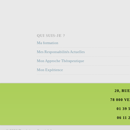
QUI SUIS-JE ?
Ma formation
Mes Responsabilités Actuelles
Mon Approche Thérapeutique
Mon Expérience
20, RU
78 000 V
01 39 
06 11 