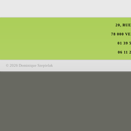
20, RU
78 000 V
01 39 
06 11 
© 2026 Dominique Szepielak