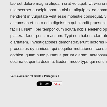
laoreet dolore magna aliquam erat volutpat. Ut wisi e
ullamcorper suscipit lobortis nisl ut aliquip ex ea co
hendrerit in vulputate velit esse molestie consequat, vel
accumsan et iusto odio dignissim qui blandit praesent l
facilisi. Nam liber tempor cum soluta nobis eleifend o
placerat facer possim assum. Typi non habent claritate
claritatem. Investigationes demonstraverunt lectores l
processus dynamicus, qui sequitur mutationem consue
gothica, quam nunc putamus parum claram, anteposueri
decima et quinta decima. Eodem modo typi, qui nunc no
Vous avez aimé cet article ? Partagez-le !