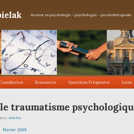
ielak
docteur en psychologie – psychologue – psychothérapeute
Consultation
Ressources
Questions Fréquentes
Liens
 le traumatisme psychologiqu
tion:
Articles
 février 2009